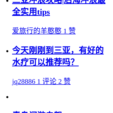
三亚冲浪攻略|后海冲浪最
全实用tips
爱旅行的羊憨憨
1 赞
今天刚刚到三亚，有好的
水疗可以推荐吗？
jq28886
1 评论
2 赞