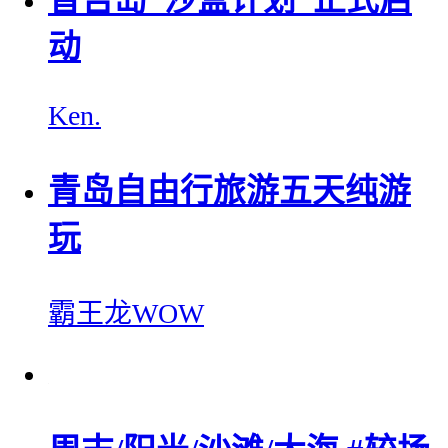
动
Ken.
青岛自由行旅游五天纯游
玩
霸王龙WOW