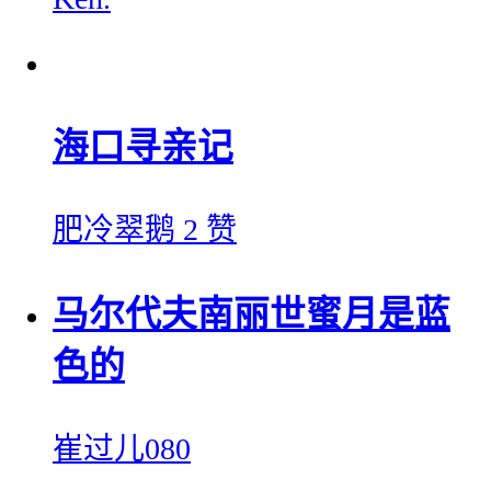
海口寻亲记
肥冷翠鹅
2 赞
马尔代夫南丽世蜜月是蓝
色的
崔过儿080