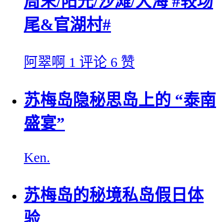
周末/阳光/沙滩/大海 #较场
尾&官湖村#
阿翠啊
1 评论
6 赞
苏梅岛隐秘思岛上的 “泰南
盛宴”
Ken.
苏梅岛的秘境私岛假日体
验