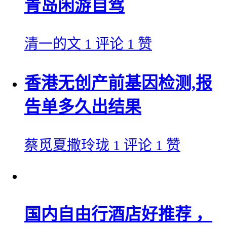
青岛闲游自驾
清一的文
1 评论
1 赞
香港无创产前基因检测,报
告单多久出结果
蔡觅夏撒玲珑
1 评论
1 赞
国内自由行酒店好推荐 ，