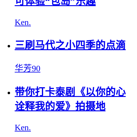
可体验“包岛”乐趣
Ken.
三刷马代之小四季的点滴
华芳90
带你打卡泰剧《以你的心
诠释我的爱》拍摄地
Ken.