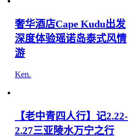
奢华酒店Cape Kudu出发
深度体验瑶诺岛泰式风情
游
Ken.
【老中青四人行】记2.22-
2.27三亚陵水万宁之行