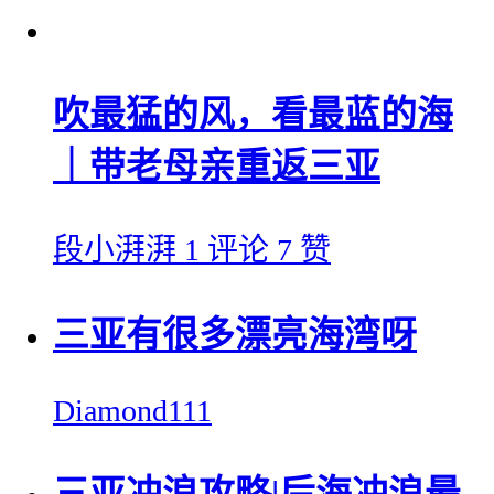
吹最猛的风，看最蓝的海
｜带老母亲重返三亚
段小湃湃
1 评论
7 赞
三亚有很多漂亮海湾呀
Diamond111