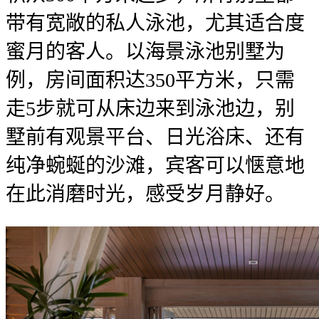
带有宽敞的私人泳池，尤其适合度
蜜月的客人。以海景泳池别墅为
例，房间面积达350平方米，只需
走5步就可从床边来到泳池边，别
墅前有观景平台、日光浴床、还有
纯净蜿蜒的沙滩，宾客可以惬意地
在此消磨时光，感受岁月静好。