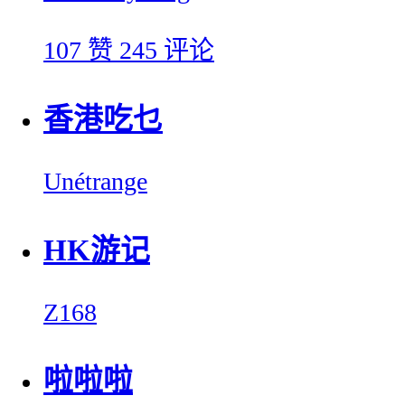
107 赞
245 评论
香港吃乜
Unétrange
HK游记
Z168
啦啦啦