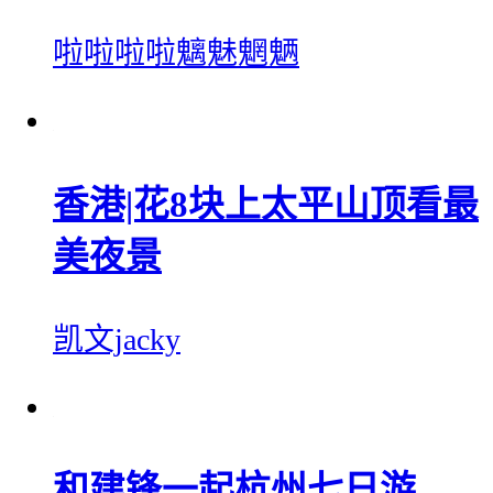
啦啦啦啦魑魅魍魉
香港|花8块上太平山顶看最
美夜景
凯文jacky
和建锋一起杭州七日游