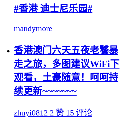
#香港 迪士尼乐园#
mandymore
香港澳门六天五夜老饕暴
走之旅，多图建议WiFi下
观看，土豪随意！呵呵持
续更新~~~~~~~
zhuyi0812
2 赞
15 评论