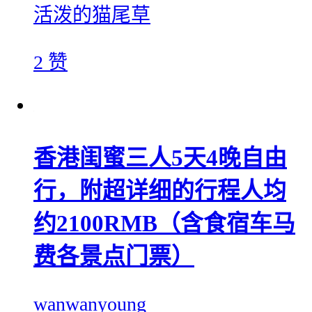
活泼的猫尾草
2 赞
香港闺蜜三人5天4晚自由
行，附超详细的行程人均
约2100RMB（含食宿车马
费各景点门票）
wanwanyoung