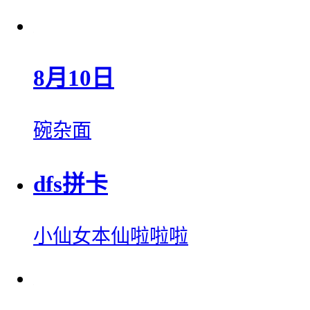
8月10日
碗杂面
dfs拼卡
小仙女本仙啦啦啦