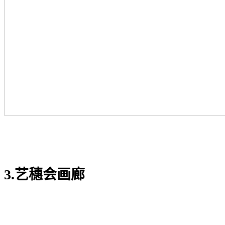
3.艺穗会画廊