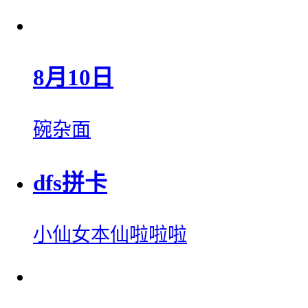
8月10日
碗杂面
dfs拼卡
小仙女本仙啦啦啦