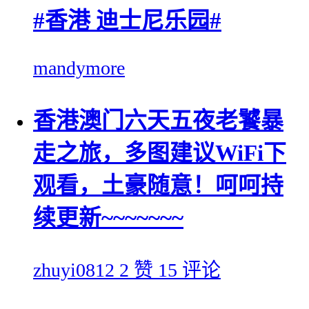
#香港 迪士尼乐园#
mandymore
香港澳门六天五夜老饕暴
走之旅，多图建议WiFi下
观看，土豪随意！呵呵持
续更新~~~~~~~
zhuyi0812
2 赞
15 评论