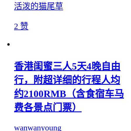
活泼的猫尾草
2 赞
香港闺蜜三人5天4晚自由
行，附超详细的行程人均
约2100RMB（含食宿车马
费各景点门票）
wanwanyoung