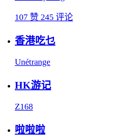
107 赞
245 评论
香港吃乜
Unétrange
HK游记
Z168
啦啦啦