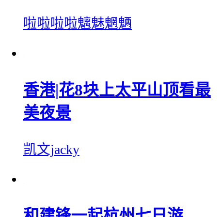
啦啦啦啦魑魅魍魉
香港|花8块上太平山顶看最
美夜景
凯文jacky
和建锋一起杭州七日游