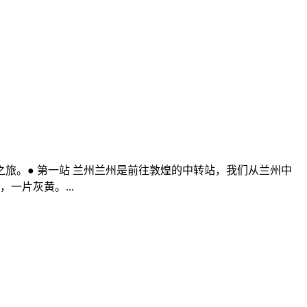
旅。● 第一站 兰州兰州是前往敦煌的中转站，我们从兰州中
一片灰黄。...