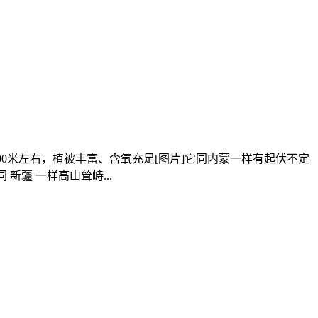
0米左右，植被丰富、含氧充足[图片]它同内蒙一样有起伏不定
疆 一样高山耸峙...