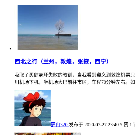
西北之行（兰州，敦煌，张掖，西宁）
吸取了买健身环失败的教训，当我看到遵义到敦煌机票只要
川机场下机，坐机场大巴前往市区，车程70分钟左右。如
薛冉320
发布于 2020-07-27 23:40
5 赞
1