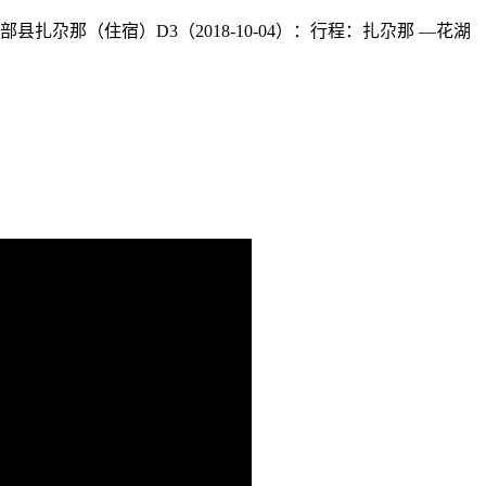
迭部县扎尕那（住宿）D3（2018-10-04）：行程：扎尕那 —花湖