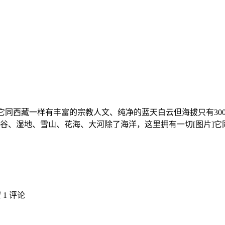
它同西藏一样有丰富的宗教人文、纯净的蓝天白云但海拔只有300
湿地、雪山、花海、大河除了海洋，这里拥有一切[图片]它同 新
赞
1 评论