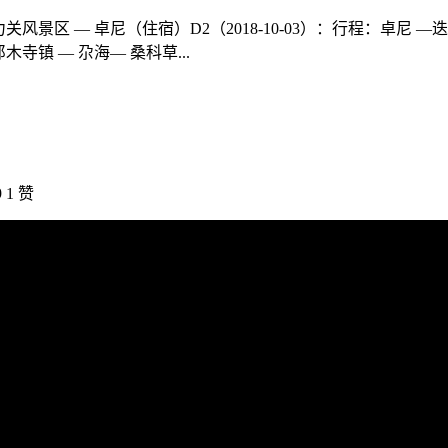
力关风景区 — 卓尼（住宿）D2（2018-10-03）：行程：卓尼 —
木寺镇 — 尕海— 桑科草...
9
1 赞