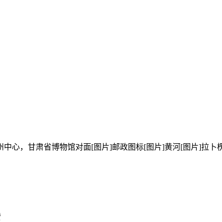
州中心，甘肃省博物馆对面[图片]邮政图标[图片]黄河[图片]拉卜楞寺
赞