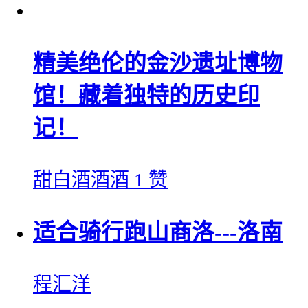
精美绝伦的金沙遗址博物
馆！藏着独特的历史印
记！
甜白酒酒酒
1 赞
适合骑行跑山商洛---洛南
程汇洋