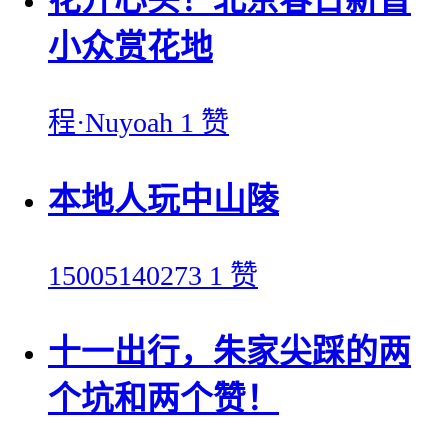
花开心头！北京春日新晋
小众赏花地
程·Nuyoah
1 赞
本地人玩中山陵
15005140273
1 赞
十一出行，朱家尖踩的两
个坑和两个赞！