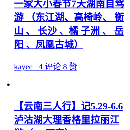
一家大小春节7天湖南自驾
游 （东江湖、高椅岭、 衡
山 、 长沙 、橘 子洲 、 岳
阳 、凤凰古城）
kayee_
4 评论
8 赞
【云南三人行】记5.29-6.6
泸沽湖大理香格里拉丽江