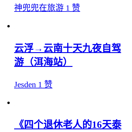
神兜兜在旅游
1 赞
云浮→云南十天九夜自驾
游（洱海站）
Jesden
1 赞
《四个退休老人的16天泰