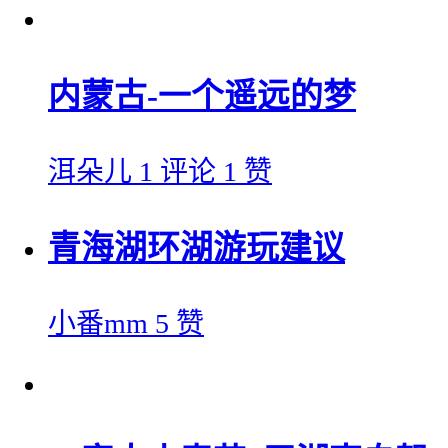
内蒙古-一个遥远的梦
洱朵儿
1 评论
1 赞
青海湖环湖游玩建议
小番mm
5 赞