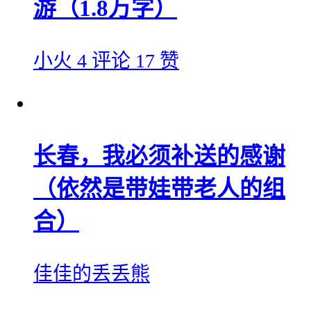
游（1.8万字）
小火
4 评论
17 赞
长春，我必须补送的感谢
（依然是带娃带老人的组
合）
佳佳的丢丢熊