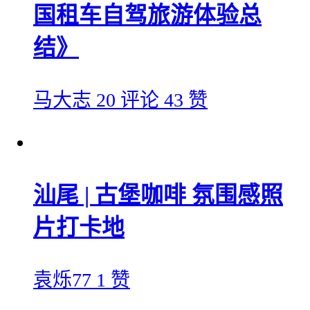
国租车自驾旅游体验总
结》
马大志
20 评论
43 赞
汕尾 | 古堡咖啡 氛围感照
片打卡地
袁烁77
1 赞