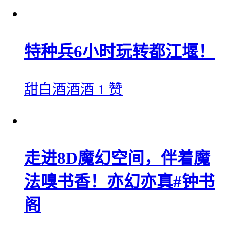
特种兵6小时玩转都江堰！
甜白酒酒酒
1 赞
走进8D魔幻空间，伴着魔
法️嗅书香！亦幻亦真#钟书
阁