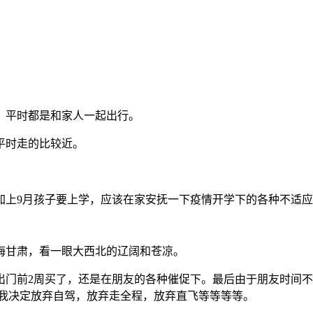
，平时都是和家人一起出行。
平时走的比较近。
加上9月孩子要上学，应该在家安抚一下疫情开学下的各种不适
海甘肃，看一眼大西北的辽阔和苍凉。
门前2周买了，还是在朋友的各种催促下。最后由于朋友时间不
，我决定放弃自驾，放弃走全程，放弃直飞等等等等。