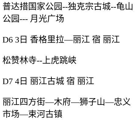
普达措国家公园--独克宗古城--龟山
公园--- 月光广场
D6 3日 香格里拉—丽江 宿 丽江
松赞林寺--上虎跳峡
D7 4日 丽江古城 宿 丽江
丽江四方街—木府—狮子山—忠义
市场—束河古镇