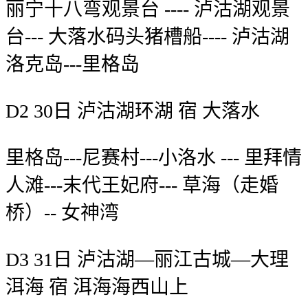
丽宁十八弯观景台 ---- 泸沽湖观景
台--- 大落水码头猪槽船---- 泸沽湖
洛克岛---里格岛
D2 30日 泸沽湖环湖 宿 大落水
里格岛---尼赛村---小洛水 --- 里拜情
人滩---末代王妃府--- 草海（走婚
桥）-- 女神湾
D3 31日 泸沽湖—丽江古城—大理
洱海 宿 洱海海西山上