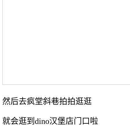
‍️然后去疯堂斜巷拍拍逛逛
就会逛到dino汉堡店门口啦