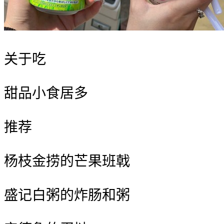
关于吃
甜品小食居多
推荐
杨枝金捞的芒果班戟
盛记白粥的炸肠和粥