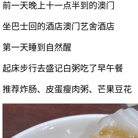
前一天晚上十一点半到的澳门
坐巴士
回的酒店
澳门艺舍酒店
第一天睡到自然醒
‍️起床步行去盛记白粥吃了早午餐
推荐炸肠、皮蛋瘦肉粥、芒果豆花