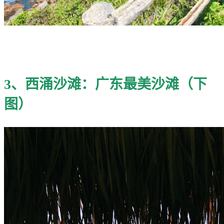
3、西涌沙滩：广东最美沙滩（下
图）