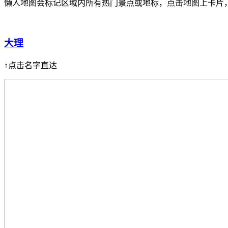
懒人地图会标记区域内所有热门景点或地标，点击地图上卡片
大理
↑点击名字直达