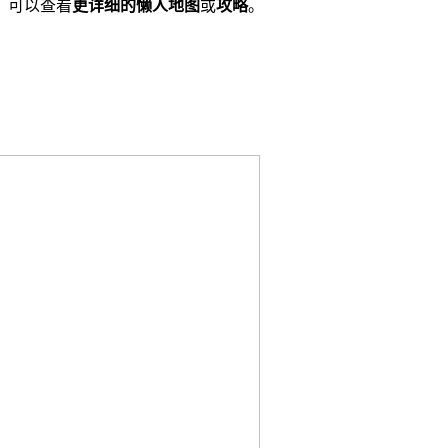
，可以查看
更详细的懒人地图
或
攻略
。