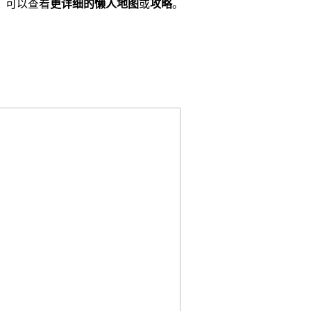
，可以查看
更详细的懒人地图
或
攻略
。