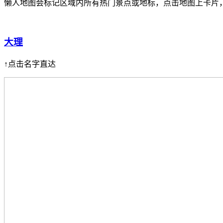
懒人地图会标记区域内所有热门景点或地标，点击地图上卡片
大理
↑点击名字直达