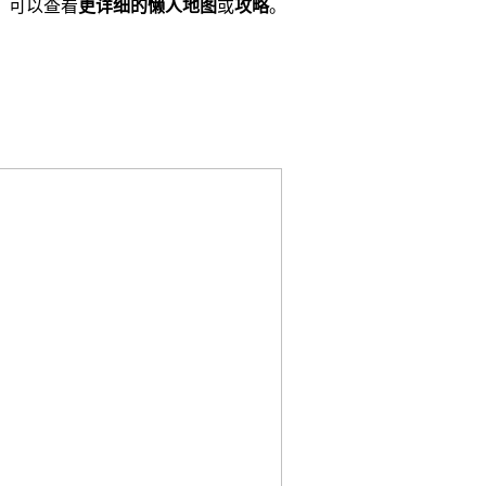
，可以查看
更详细的懒人地图
或
攻略
。