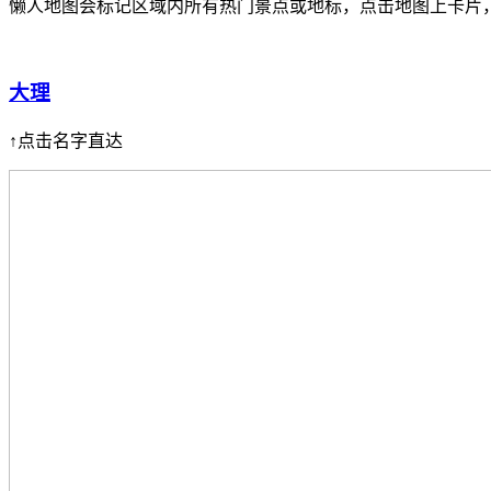
懒人地图会标记区域内所有热门景点或地标，点击地图上卡片
大理
↑点击名字直达