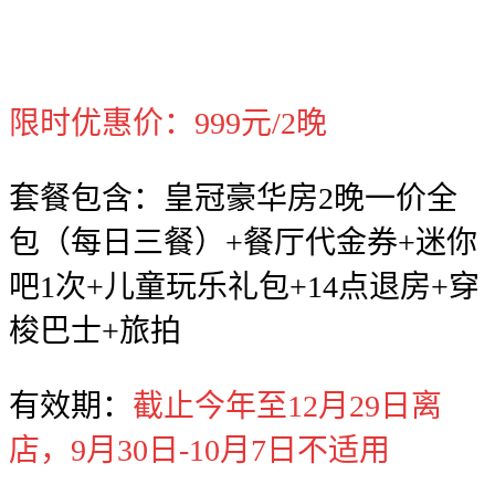
限时优惠价：999元/2晚
套餐包含：皇冠豪华房2晚一价全
包（每日三餐）+餐厅代金券+迷你
吧1次+儿童玩乐礼包+14点退房+穿
梭巴士+旅拍
有效期：
截止今年至12月29日离
店，9月30日-10月7日不适用