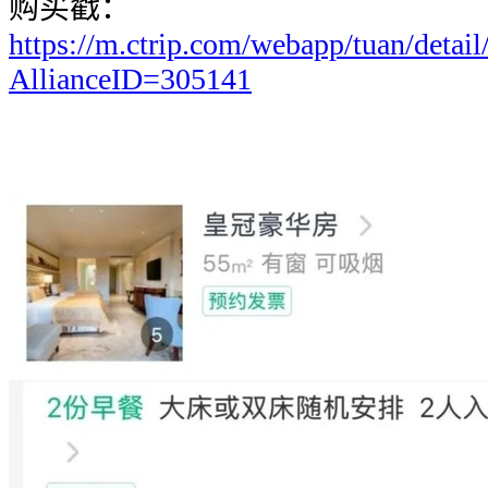
购买戳：
https://m.ctrip.com/webapp/tuan/detai
AllianceID=305141