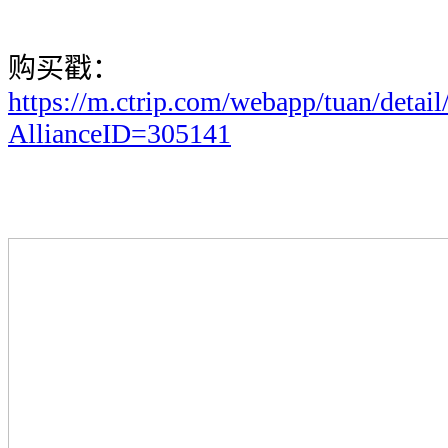
购买戳：
https://m.ctrip.com/webapp/tuan/detai
AllianceID=305141