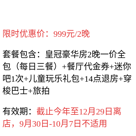
限时优惠价：999元/2晚
套餐包含：皇冠豪华房2晚一价全
包（每日三餐）+餐厅代金券+迷你
吧1次+儿童玩乐礼包+14点退房+穿
梭巴士+旅拍
有效期：
截止今年至12月29日离
店，9月30日-10月7日不适用