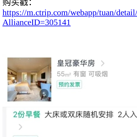
购买戳：
https://m.ctrip.com/webapp/tuan/detai
AllianceID=305141