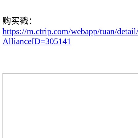
购买戳：
https://m.ctrip.com/webapp/tuan/detai
AllianceID=305141