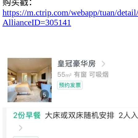
购买戳：
https://m.ctrip.com/webapp/tuan/detai
AllianceID=305141