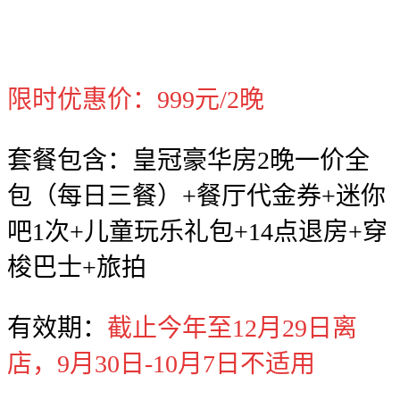
限时优惠价：999元/2晚
套餐包含：皇冠豪华房2晚一价全
包（每日三餐）+餐厅代金券+迷你
吧1次+儿童玩乐礼包+14点退房+穿
梭巴士+旅拍
有效期：
截止今年至12月29日离
店，9月30日-10月7日不适用