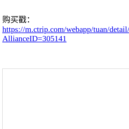
购买戳：
https://m.ctrip.com/webapp/tuan/detai
AllianceID=305141