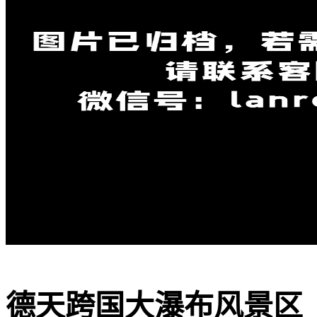
️德天跨国大瀑布风景区