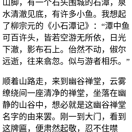
山脚，有一个石头围城的石潭，泉
水清澈见底，有许多小鱼。我想起
了柳宗元的《小石潭记》：“潭中鱼
可百许头，皆若空游无所依，日光
下澈，影布石上。佁然不动，俶尔
远逝，往来翕忽。似与游者相乐。”
顺着山路走，来到幽谷禅堂，云雾
缭绕间一座清净的禅堂，坐落在幽
静的山谷中，想必就是这幽谷禅堂
名字的由来罢。刚一到大门，看到
这牌匾，便肃然起敬，忍不住噤