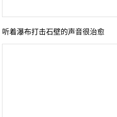
听着瀑布打击石壁的声音很治愈