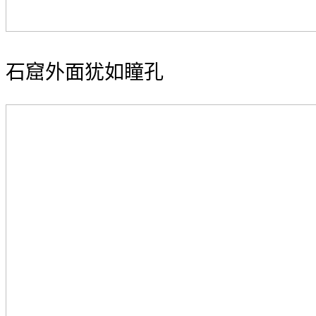
石窟外面犹如瞳孔