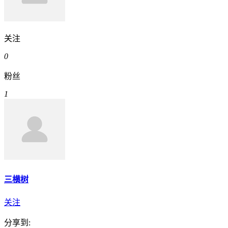
关注
0
粉丝
1
三横树
关注
分享到: