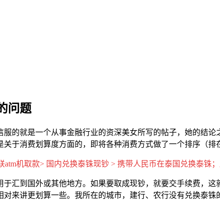
的问题
信服的就是一个从事金融行业的资深美女所写的帖子，她的结论
是关于消费划算度方面的，即将各种消费方式做了一个排序（排
tm机取款> 国内兑换泰铢现钞 > 携带人民币在泰国兑换泰铢；刷银联 
用于汇到国外或其他地方。如果要取成现钞，就要交手续费，这
相对来讲更划算一些。我所在的城市，建行、农行没有兑换泰铢