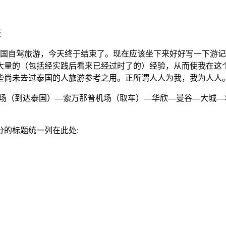
版
天的泰国自驾旅游，今天终于结束了。现在应该坐下来好好写一下
大量的（包括经实践后看来已经过时了的）经验，从而使我在这
些尚未去过泰国的人旅游参考之用。正所谓人人为我，我为人人
曼机场（到达泰国）—索万那普机场（取车）—华欣—曼谷—大城—华
的标题统一列在此处: