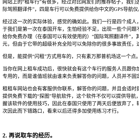
网站上的“租车行”有很多，经过对比网友们的推荐帖子，我们
际驾照翻译件”，四是车行可以免费提供给你中文的GPS导航仪
经过这一次的实际体验，感觉的确如此。我们一行是四个成人
于我们是第一次在泰国开车，生怕经验不足，出现一些个问题不
给你免费办理（在泰国可以有效使用的）“国际驾照翻译件”，其
元，但由于它带的超级补充全险可以免除你的很多事故责任，
但是，能提供“闪租”方式用车的，只有素万那普机场这一个点
当你在网上租车成功后，很快就会有这个车行的服务人员跟你
专用的，而是谁值班就由谁来负责解答你的问题，人员并不固
租租车网站也会有客服供你联系，解答你的问题，并且会适时
提供免费下载的“探图”导航软件，这个软件不仅可以提供导航
握该软件的使用技巧，因此在泰国只使用了两天后便放弃了，
次因此而下错路口，看来以后还得多加使用练习才行。
2. 再说取车的经历。