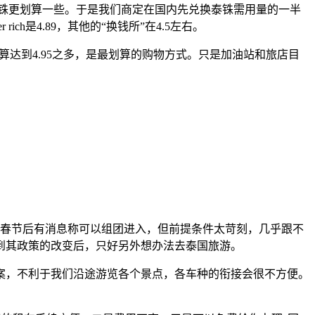
行换泰铢更划算一些。于是我们商定在国内先兑换泰铢需用量的一半
ich是4.89，其他的“换钱所”在4.5左右。
算达到4.95之多，是最划算的购物方式。只是加油站和旅店目
7年春节后有消息称可以组团进入，但前提条件太苛刻，几乎跟不
到其政策的改变后，只好另外想办法去泰国旅游。
案，不利于我们沿途游览各个景点，各车种的衔接会很不方便。