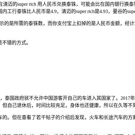
清迈的super rich 用人民币兑换泰铢，可能会比在国内银
民币是4.9，清迈的super rich是4.93，曼谷的super r
显示的是所需的泰铢数，而你支付宝上扣掉的是人民币金额，经计
也是不错的方式。
始，泰国政府就不允许中国游客开自己的车进入其国家了。201
。但自己退休后，时间比较充足，身体也还健康，所以在久等不
车的。但在查看了若干帖子的介绍后发现，火车和长途汽车的方