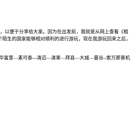
游记，以便于分享给大家。因为在出发前，我就是从网上查看《租
个陌生的国家能够相对顺利的进行游玩，现在我游玩回来之后，
。
富里—素可泰---清迈—清莱—拜县—大城—曼谷--索万那普机