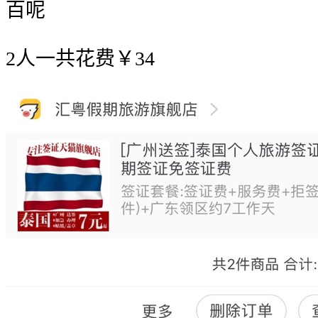
百呢
2人一共花费￥34