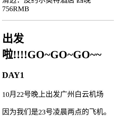
清迈：皮约尔奥特酒店 四晚
756RMB
出发
啦!!!!GO~GO~GO~~
DAY1
10月22号晚上出发广州白云机场
因为我们是23号凌晨两点的飞机。