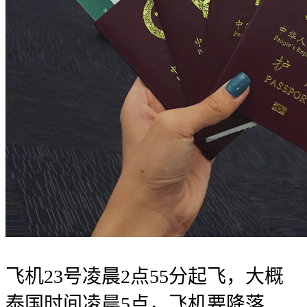
飞机23号凌晨2点55分起飞，大概
泰国时间凌晨5点，飞机要降落