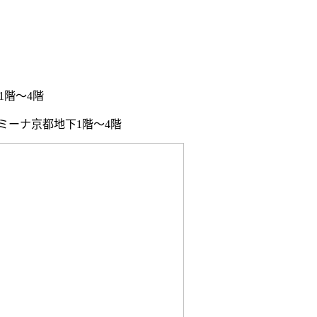
1階～4階
ミーナ京都地下1階～4階