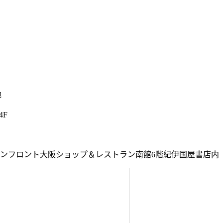
地
4F
ランフロント大阪ショップ＆レストラン南館6階紀伊国屋書店内