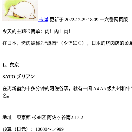
卡咩
更新于 2022-12-29 18:09
十六番网页版
今天的主题很简单：肉！肉！肉！
在日本，烤肉被称为“燒肉”（やきにく），日本的烧肉店的菜单
1、东京
SATO ブリアン
在离新宿约十多分钟的阿佐谷駅，就有一间 A4 A5 级九州和牛专
名。
地址：東京都 杉並区 阿佐ヶ谷南2-17-2
预算（日元）：10000～14999