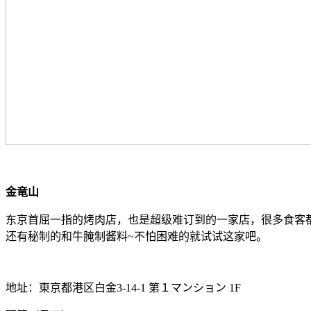
金竜山
东京首屈一指的烤肉店，也是超级难订到的一家店，很多食客
还有秘制的和牛腌制酱料~不怕困难的就试试这家吧。
地址：東京都港区白金3-14-1 第１マンション 1F