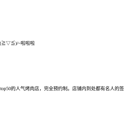
▽≦)/~啦啦啦
g排名top50的人气烤肉店，完全预约制。店铺内到处都有名人的签