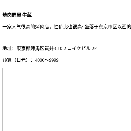
焼肉問屋 牛蔵
一家人气很高的烤肉店，性价比也很高~坐落于东京市区以西的
地址：東京都練馬区貫井3-10-2 コイケビル 2F
预算（日元）：4000～9999