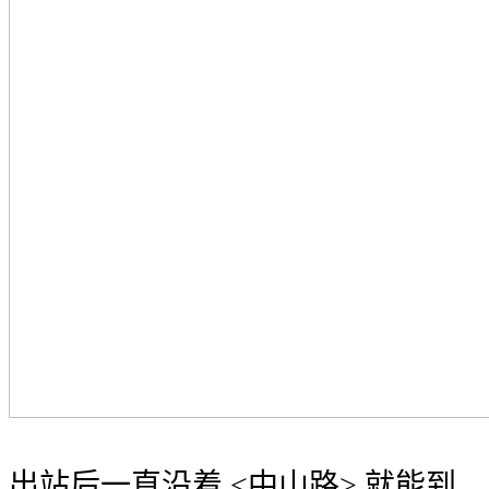
出站后一直沿着 <中山路> 就能到