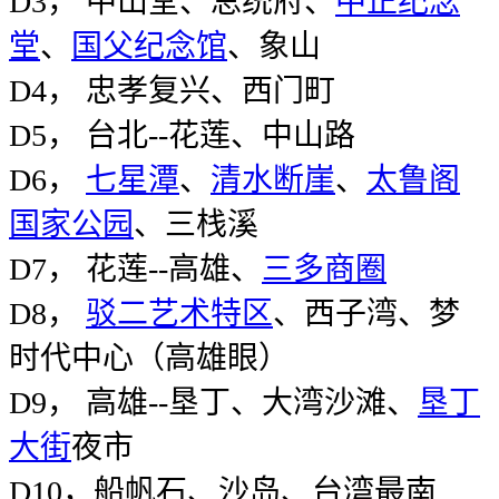
D3， 中山堂、总统府、
中正纪念
堂
、
国父纪念馆
、象山
D4， 忠孝复兴、西门町
D5， 台北--花莲、中山路
D6，
七星潭
、
清水断崖
、
太鲁阁
国家公园
、三栈溪
D7， 花莲--高雄、
三多商圈
D8，
驳二艺术特区
、西子湾、梦
时代中心（高雄眼）
D9， 高雄--垦丁、大湾沙滩、
垦丁
大街
夜市
D10，船帆石、沙岛、台湾最南