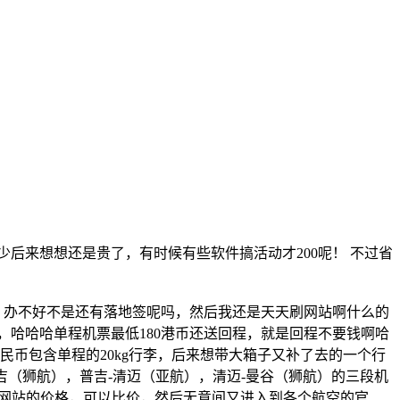
少后来想想还是贵了，有时候有些软件搞活动才200呢！ 不过省
，办不好不是还有落地签呢吗，然后我还是天天刷网站啊什么的
哈哈哈单程机票最低180港币还送回程，就是回程不要钱啊哈
民币包含单程的20kg行李，后来想带大箱子又补了去的一个行
普吉（狮航），普吉-清迈（亚航），清迈-曼谷（狮航）的三段机
多网站的价格，可以比价，然后无意间又进入到各个航空的官