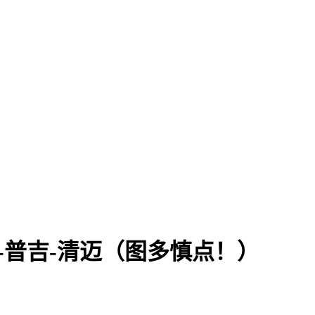
旅曼谷-普吉-清迈（图多慎点！）