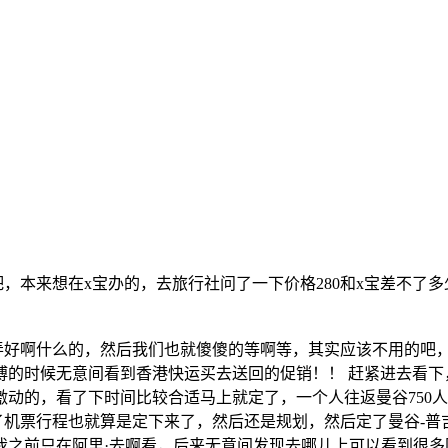
，本来想在x宝办的，去旅行社问了一下价格280和x宝差不了多
没弄好啊什么的，然后我们也就傻傻的等啊等，其实应该不用的吧
的时候无意间看到香港快运买去送回的促销！！ 赶紧进去看下，
动的，看了下时间比较合适马上就定了，一个人往返曼谷750人
。定了机票行程也就算是定下来了，然后还是规划，然后定了曼谷-
票我之前只在阿里·去啊看，后来无意间发现去哪儿上可以看到很