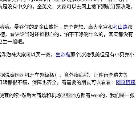
航是没有中文的，全英文，大家可以去网上搜下狮航订票攻略，
哈哈。曼谷住的是金山旅社，是个青旅，离大皇宫和
考山路
都
美德，看评论当时还挺担心的，怕不干净啊什么的，其实都没有
卫生一般吧。
后浮潜袜大家可以买一双，
皇帝岛
那个沙滩很美但是有小贝壳小
据说泰国司机开车超级猛）、意外疾病啦、证件行李遗失等
口碑都很不错，保障也齐全，有需要的朋友可以看看：
网页链接
，很便宜的嗦~然后大商场和机场这些地方都有WiFi的，我们是一张