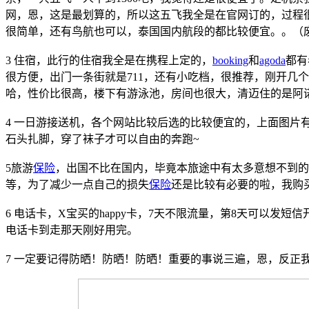
网，恩，这是最划算的，所以这五飞我全是在官网订的，过程
很简单，还有鸟航也可以，泰国国内航段的都比较便宜。。（废
3 住宿，此行的住宿我全是在携程上定的，
booking
和
agoda
都有
很方便，出门一条街就是711，还有小吃档，很推荐，刚开几
哈，性价比很高，楼下有游泳池，房间也很大，清迈住的是阿
4 一日游接送机，各个网站比较后选的比较便宜的，上面图片
石头扎脚，穿了袜子才可以自由的奔跑~
5旅游
保险
，出国不比在国内，毕竟本旅途中有太多意想不到的
等，为了减少一点自己的损失
保险
还是比较有必要的啦，我购
6 电话卡，X宝买的happy卡，7天不限流量，第8天可以发短
电话卡到走那天刚好用完。
7 一定要记得防晒！防晒！防晒！重要的事说三遍，恩，反正