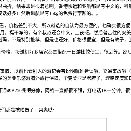
很曲折，结果却是很满意啊，香港快运和亚航都是有中文的，狮
话好多）然后狮航是有15kg的免费行李额的。。
看，价格差别不大，所以就选的自认为最方便的，也确实很方便
个月，挺干净的，有个叔叔还会中文，上夜班。然后普吉住的安
诺玛，不是特别推荐，但是也还好，价格很便宜，但是有蚊子，
有价格，接送机好多店家都是搭配一日游比较便宜，很划算。然
事情，以前也看别人的游记会有说明航班延误啦、交通事故啦（
买的美亚乐悠游海外旅行保障，毕竟美亚是老牌子，理赔速度和
信开通49B250兆吧好像，网络一直都很不错，打电话1B一分钟
我们都是被晒伤了，爽爽哒~