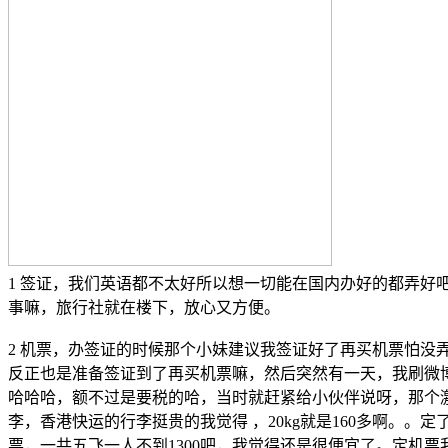
1 签证，我们英语都不太好所以想一切能在国内办好的都弄好吧
事嘛，旅行社就在楼下，放心又方便。
2 机票，办签证的时候那个小妹建议我签证好了再买机票怕
反正也是准备签证到了再买机票嘛，然后突然有一天，我刷微博
哈哈哈，额不过是要税的哈，当时就赶紧给小伙伴说呀，那个激
李，香港快运的行李挺贵的我觉得 ，20kg就是160多啊。
票，一共五飞一人不到1300吧，我觉得还是很便宜了。定机