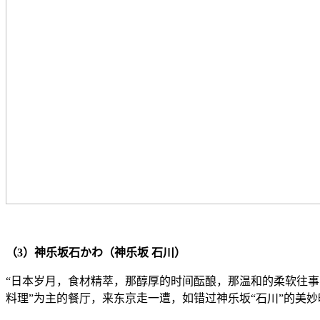
（3）神乐坂石かわ（神乐坂 石川）
“日本岁月，食材精萃，那醇厚的时间酝酿，那温和的柔软往事
料理”为主的餐厅，来东京走一遭，如错过神乐坂“石川”的美