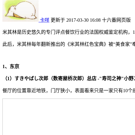
卡咩
更新于 2017-03-30 16:08
十六番网页版
米其林是历史悠久的专门评点餐饮行业的法国权威鉴定机构，1
此后，米其林每年翻新推出的《米其林红色宝典》被“美食家”
1、东京
（1）すきやばし次郎（数寄屋桥次郎）总店 -"寿司之神"小
餐厅的位置靠近地铁，门厅狭小，表面看来只是一家只有10