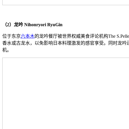
（2）龙吟 Nihonryori RyuGin
位于东京
六本木
的龙吟餐厅被世界权威美食评论机构The S.Pelleg
香水或古龙水，以免影响日本料理激发的感官享受。同时龙吟还
机。