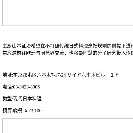
主厨山本征治希望在不打破传统日式料理烹饪规则的前提下进
常应邀前往欧洲与厨艺界交流，也将最时髦的分子厨艺带入传
地址:东京都港区六本木7-17-24 サイド六本木ビル １Ｆ
电话:03-3423-8006
类型:现代日本料理
预算:晚餐:￥23,100