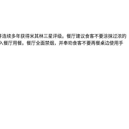
球最佳餐厅第28位，并连续多年获得米其林三星评级。餐厅建议食客不要涂抹过浓的
进入餐厅用餐。餐厅全面禁烟，并奉劝食客不要再餐桌边使用手