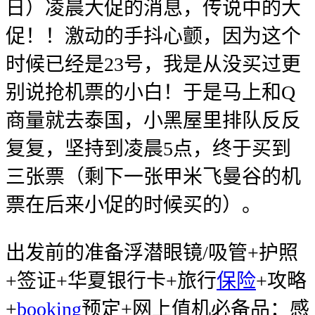
日）凌晨大促的消息，传说中的大
促！！激动的手抖心颤，因为这个
时候已经是23号，我是从没买过更
别说抢机票的小白！于是马上和Q
商量就去泰国，小黑屋里排队反反
复复，坚持到凌晨5点，终于买到
三张票（剩下一张甲米飞曼谷的机
票在后来小促的时候买的）。
出发前的准备浮潜眼镜/吸管+护照
+签证+华夏银行卡+旅行
保险
+攻略
+
booking
预定+网上值机必备品：感