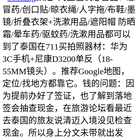
冒药/创口贴/晾衣绳/人字拖/布鞋/墨
镜/折叠衣架+洗漱用品/遮阳帽 防晒
霜/晕车药/驱蚊药/洗漱用品都可以
到了泰国在711买拍照器材：华为
3C手机+尼康D3200单反（18-
55MM镜头）。推荐Google地图，
定位/找地方都靠它。钱的问题：因
为提前办好了签证，也了解到落地
签会抽查现金，在旅游论坛看最近
去泰国的旅友说清迈入境没见检查
现金。所以身上分文未带就出发