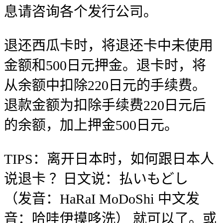
息请咨询各个发行公司。
退还西瓜卡时，将退还卡中未使用
金额和500日元押金。退卡时，将
从余额中扣除220日元的手续费。
退款金额为扣除手续费220日元后
的余额，加上押金500日元。
TIPS：离开日本时，如何跟日本人
说退卡 ？日文说：払いもどし
（发音：HaRaI MoDoShi 中文发
音：哈哇伊摸哆洗） 就可以了。或