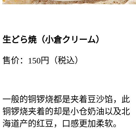
生どら焼（小倉クリーム）
售价：150円（税込）
一般的铜锣烧都是夹着豆沙馅，此
铜锣烧夹着的却是小仓奶油以及北
海道产的红豆，口感更加柔软。