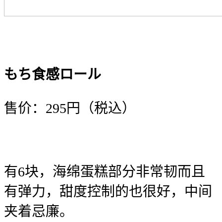
もち食感ロール
售价：295円（税込）
有6块，海绵蛋糕部分非常韧而且
有弹力，甜度控制的也很好，中间
夹着忌廉。