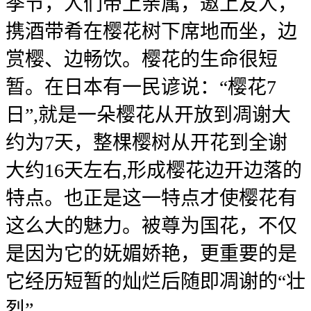
季节，人们带上亲属，邀上友人，
携酒带肴在樱花树下席地而坐，边
赏樱、边畅饮。樱花的生命很短
暂。在日本有一民谚说：“樱花7
日”,就是一朵樱花从开放到凋谢大
约为7天，整棵樱树从开花到全谢
大约16天左右,形成樱花边开边落的
特点。也正是这一特点才使樱花有
这么大的魅力。被尊为国花，不仅
是因为它的妩媚娇艳，更重要的是
它经历短暂的灿烂后随即凋谢的“壮
烈”。