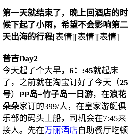
第一天就结束了
，
晚上回酒店的时
候下起了小雨，希望不会影响第二
天出海的行程
[表情][表情][表情]
普吉Day2
今天起了个大早
，6：:45
就起床
了，之前就在淘宝订好了今天（
25
号
）
PP岛+竹子岛一日游
，在
浪花
朵朵
家订的399/人，在皇家游艇俱
乐部的码头上船，司机会在7:45来
接人。先在
万丽酒店
自助餐厅吃顿