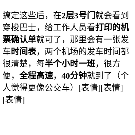
搞定这些后，在
2层3号门
就会看到
穿梭巴士，给工作人员看
打印的机
票确认单
就可了，那里会有一张发
车
时间表
，两个机场的发车时间都
很清楚，每
半个小时一班
，很方
便，
全程高速
，
40分钟
就到了（个
人觉得更像公交车）[表情][表情]
[表情]