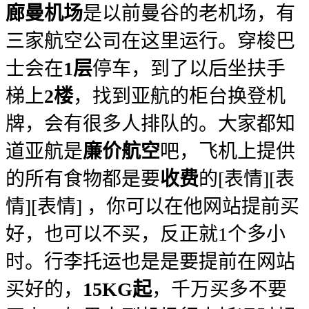
廊曼机场
是以前曼谷的老机场，有
三家航空公司在这里运行。穿梭巴
士会在
1层
停车，到了以后坐扶手
梯上
2楼
，找到亚航的柜台换登机
牌，会有很多人排队的。大家都知
道亚航是
廉价航空
吧，飞机上提供
的所有食物都是要
收费
的[表情][表
情][表情] ，你可以在他网站提前买
好，也可以不买，反正就1个多小
时。行李托运也是是要提前在网站
买好的，
15KG起
，千万买多不要