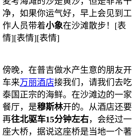
麦考海滩的沙是黄沙，但是非常干
净，如果你运气好，早上会见到工
作人员带着
小象
在沙滩散步！[表
情][表情][表情]
傍晚，在普吉做水产生意的朋友开
车来
万丽酒店
接我们，请我们去吃
泰国正宗的海鲜。在沙滩边的一家
餐厅，是
穆斯林
开的。从酒店还要
再
往北驱车15分钟左右
，会经过一
座大桥，据说这座桥是当地一个著