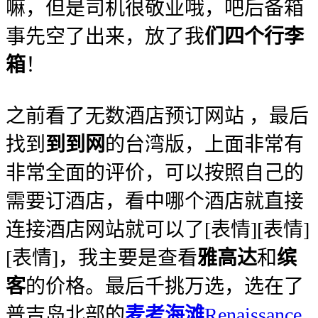
嘛，但是司机很敬业哦，吧后备箱
事先空了出来，放了我
们四个行李
箱
！
之前看了无数酒店预订网站 ，最后
找到
到到网
的台湾版
，上面非常有
非常全面的评价，可以按照自己的
需要订酒店，看中哪个酒店就直接
连接酒店网站就可以了[表情][表情]
[表情]，我主要是查看
雅高达
和
缤
客
的价格。最后千挑万选，选在了
普吉岛北部的
麦考海滩
Renaissance