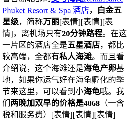
Phuket Resort & Spa 酒店
，
白金五
星级
，简称
万丽
[表情][表情][表
情]，离机场只有
20分钟路程
。在这
一片区的酒店全是
五星酒店
，都比
较高端，全都有
私人海滩
。而且看
介绍说，这个海滩还是
海龟产卵
基
地，如果你运气好在海龟孵化的季
节来这里，可以看到小
海龟
哦。我
们
两晚加双早的价格是4068
（一含
税和服务费）[表情][表情][表情]