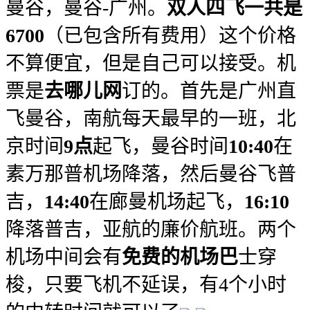
曼谷，曼谷-广州。
双人四飞一共是
6700
（已包含所有费用）这个价格
不算便宜，但是自己可以接受。机
票是
去哪儿网
订的。首先是广州直
飞曼谷，南航每天最早的一班，北
京时间
9点
起飞，曼谷时间
10:40
在
素万那普机场降落，然后曼谷飞普
吉，
14:40
在廊曼机场起飞，
16:10
降落普吉，亚航的廉价航班。两个
机场中间会有
免费的机场巴
士穿
梭，只要飞机不延误，有4个小时