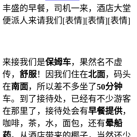
丰盛的早餐，司机一来，酒店大堂
便派人来请我们[表情][表情][表情]
来接我们是
保姆车
，果然名不虚
传，
舒服
！因我们住在
北面
，码头
在
南面
，所以差不多坐了
50分钟
车。到了接待处，已经有不少游客
在那里了，接待处会有
早餐提供
，
咖啡，茶，水，面包，还有
晕船
药
。从酒店带来的椰子，当然还少