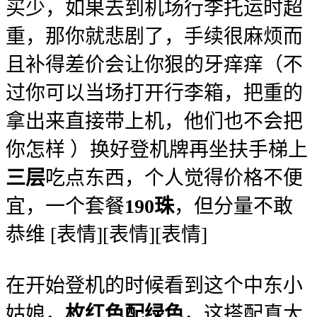
买少，如果去到机场行李托运时超
重，那你就悲剧了，手续很麻烦而
且补得差价会让你狠的牙痒痒
（不
过你可以当场打开行李箱，把重的
拿出来直接带上机，他们也不会把
你怎样
）换好登机牌再坐扶手梯上
三层
吃点东西，个人觉得价格不便
宜，一个套餐
190珠
，但分量不敢
恭维 [表情][表情][表情]
在开始登机的时候看到这个中东小
姑娘，
枚红色配绿色
，这搭配真大