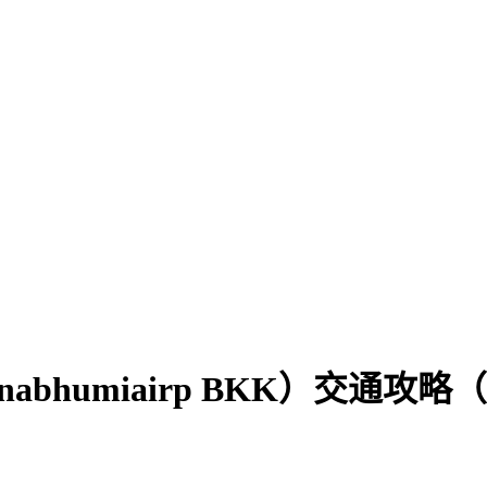
arnabhumiairp BKK）交