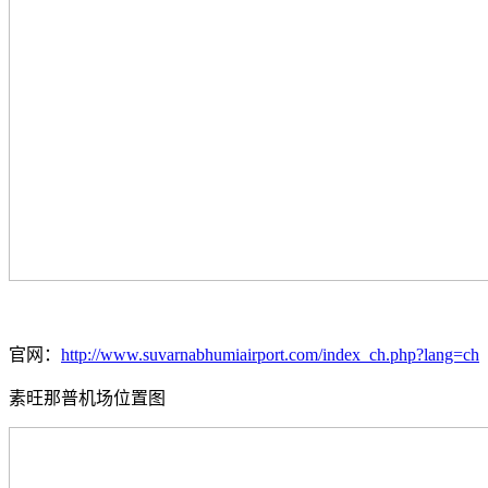
官网：
http://www.suvarnabhumiairport.com/index_ch.php?lang=ch
素旺那普机场位置图