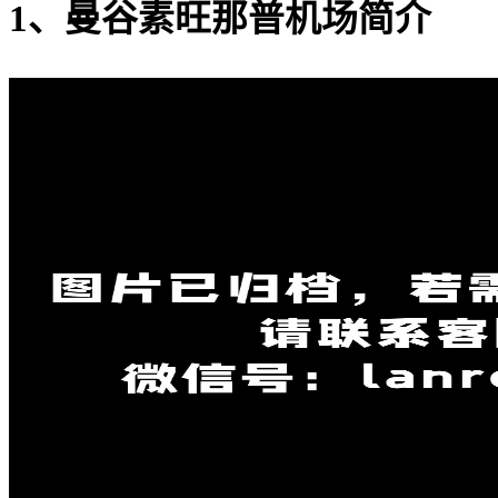
1、曼谷素旺那普机场简介