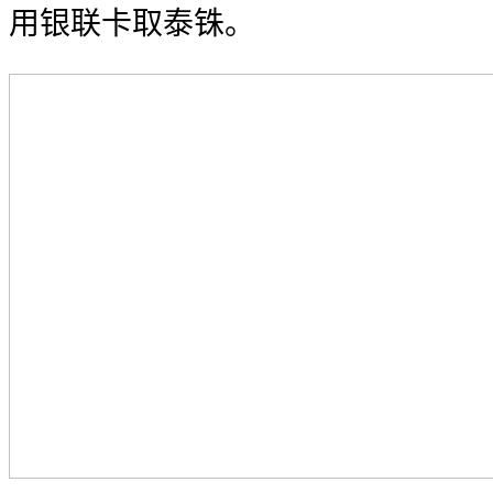
用银联卡取泰铢。