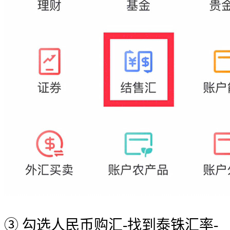
③ 勾选人民币购汇-找到泰铢汇率-