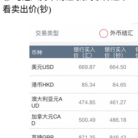
看卖出价(钞)